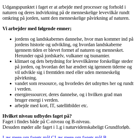
Udgangspunktet i faget er at arbejde med processer og forhold i
naturen og deres indvirkning på de menneskelige levevilkår rundt
omkring på jorden, samt den menneskelige påvirkning af naturen.
Vi arbejder med følgende emner;
jordens og landskabernes dannelse, hvor man kommer ind på
jordens historie og udvikling, og hvordan landskaberne
igennem tiden er blevet formet af naturen og mennesket.
Herunder også jordskælv, vulkaner og tsunamier.
klimaet og dets betydning for levevilkårene forskellige steder
på jorden, og hvordan det har ændret sig igennem tiderne og
vil udvikle sig i fremtiden med eller uden menneskelig
påvirkning.
vandet som ressource, og hvorledes det udnyttes her og rundt
i verden.
energiressourcer, deres dannelse, og i hvilken grad man
bruger energi i verden.
arbejde med kort, IT, satellitbilder etc.
Hvilket niveau udbydes faget på?
Faget i findes både på C-niveau og B-niveau.
Desuden møder alle faget i 1.g i naturvidenskabeligt Grundforløb.
Læs mere om fagets mål C
Læs mere om fagets mål B