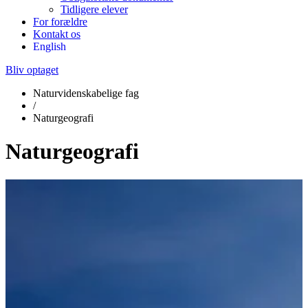
Tidligere elever
For forældre
Kontakt os
English
Bliv optaget
Naturvidenskabelige fag
/
Naturgeografi
Naturgeografi