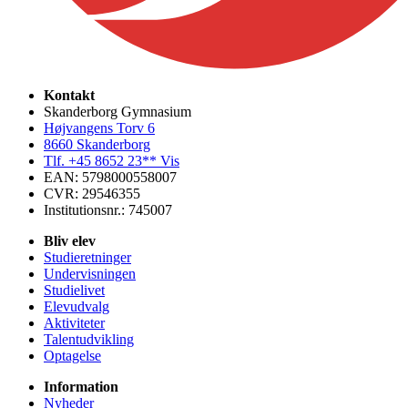
Kontakt
Skanderborg Gymnasium
Højvangens Torv 6
8660 Skanderborg
Tlf.
+45 8652 23** Vis
EAN: 5798000558007
CVR: 29546355
Institutionsnr.: 745007
Bliv elev
Studieretninger
Undervisningen
Studielivet
Elevudvalg
Aktiviteter
Talentudvikling
Optagelse
Information
Nyheder