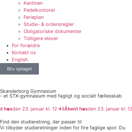
Kantinen
Pedelkontoret
Ferieplan
Studie- & ordensregler
Obligatoriske dokumenter
Tidligere elever
For forældre
Kontakt os
English
Bliv optaget
Skanderborg Gymnasium
- et STX-gymnasium med fagligt og socialt fællesskab
us
den 23. januar kl. 12-14
Åbent hus
den 23. januar kl. 12-1
Find den studieretning, der passer til
Vi tilbyder studieretninger inden for fire faglige spor. Du