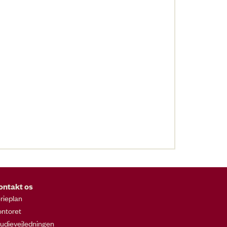
ontakt os
rieplan
ntoret
udievejledningen