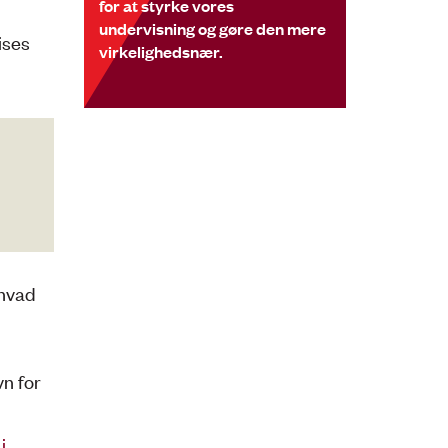
for at styrke vores
undervisning og gøre den mere
ises
virkelighedsnær.
 hvad
vn for
i