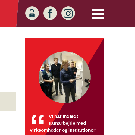
Vi har indledt
samarbejde med
virksomheder og institutioner