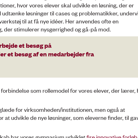
ioner, hvor vores elever skal udvikle en løsning, der er
l udtænke løsninger til cases og problematikker, underv
værkstøj til at få nye idéer. Her anvendes ofte en
, der stimulerer nysgerrighed og gå-på mod.
rbejde et besøg på
er et besøg af en medarbejder fra
orbindelse som rollemodel for vores elever, der lærer,
til glæde for virksomheden/institutionen, men også at
 at udvikle de nye løsninger, som eleverne finder, til ga
skab har vores gymnasium udviklet
fire innovative forløb 