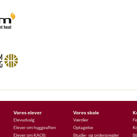
Vores elever
Vores skole
K
Elevudvalg
Værdier
Fe
Elever om hyggeaften
Optagelse
Ko
Elever om KAOS
Studie- og ordensregler
St