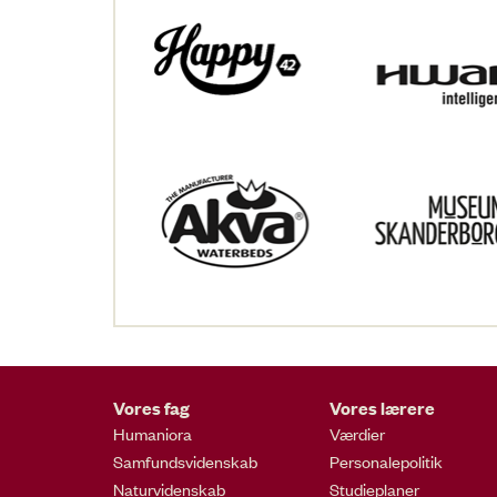
Vores fag
Vores lærere
Humaniora
Værdier
Samfundsvidenskab
Personalepolitik
Naturvidenskab
Studieplaner