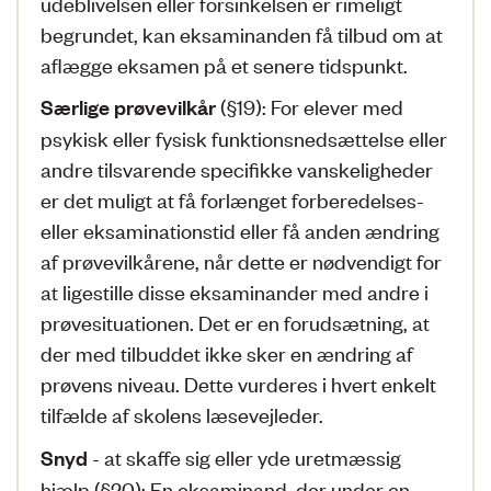
udeblivelsen eller forsinkelsen er rimeligt
begrundet, kan eksaminanden få tilbud om at
aflægge eksamen på et senere tidspunkt.
(§19): For elever med
Særlige prøvevilkår
psykisk eller fysisk funktionsnedsættelse eller
andre tilsvarende specifikke vanskeligheder
er det muligt at få forlænget forberedelses-
eller eksaminationstid eller få anden ændring
af prøvevilkårene, når dette er nødvendigt for
at ligestille disse eksaminander med andre i
prøvesituationen. Det er en forudsætning, at
der med tilbuddet ikke sker en ændring af
prøvens niveau. Dette vurderes i hvert enkelt
tilfælde af skolens læsevejleder.
- at skaffe sig eller yde uretmæssig
Snyd
hjælp (§20): En eksaminand, der under en