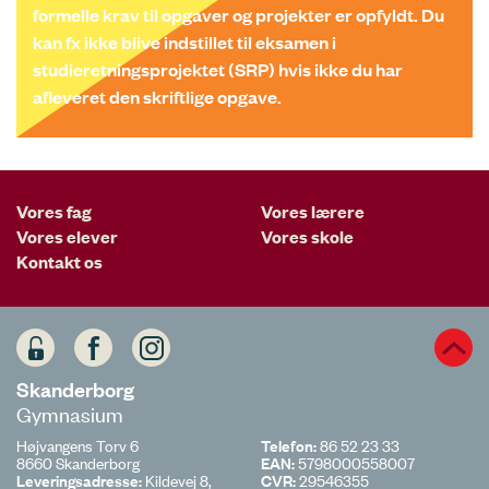
formelle krav til opgaver og projekter er opfyldt. Du
kan fx ikke blive indstillet til eksamen i
studieretningsprojektet (SRP) hvis ikke du har
afleveret den skriftlige opgave.
Vores fag
Vores lærere
Vores elever
Vores skole
Kontakt os
Skanderborg
Gymnasium
Højvangens Torv 6
Telefon:
86 52 23 33
8660 Skanderborg
EAN:
5798000558007
Leveringsadresse:
Kildevej 8,
CVR:
29546355